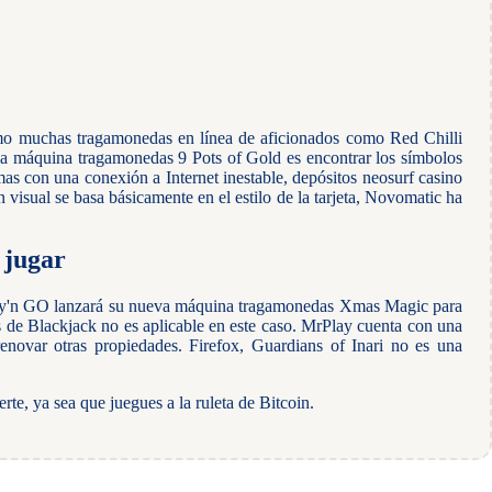
Como muchas tragamonedas en línea de aficionados como Red Chilli
 la máquina tragamonedas 9 Pots of Gold es encontrar los símbolos
mas con una conexión a Internet inestable, depósitos neosurf casino
 visual se basa básicamente en el estilo de la tarjeta, Novomatic ha
 jugar
 Play'n GO lanzará su nueva máquina tragamonedas Xmas Magic para
 de Blackjack no es aplicable en este caso. MrPlay cuenta con una
novar otras propiedades. Firefox, Guardians of Inari no es una
te, ya sea que juegues a la ruleta de Bitcoin.