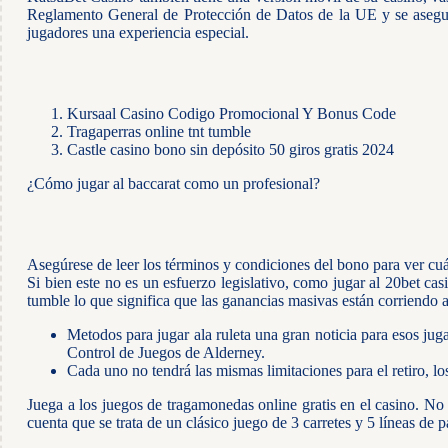
Reglamento General de Protección de Datos de la UE y se asegur
jugadores una experiencia especial.
Kursaal Casino Codigo Promocional Y Bonus Code
Tragaperras online tnt tumble
Castle casino bono sin depósito 50 giros gratis 2024
¿Cómo jugar al baccarat como un profesional?
Asegúrese de leer los términos y condiciones del bono para ver cuá
Si bien este no es un esfuerzo legislativo, como jugar al 20bet ca
tumble lo que significa que las ganancias masivas están corriendo 
Metodos para jugar ala ruleta una gran noticia para esos jug
Control de Juegos de Alderney.
Cada uno no tendrá las mismas limitaciones para el retiro, l
Juega a los juegos de tragamonedas online gratis en el casino.
No r
cuenta que se trata de un clásico juego de 3 carretes y 5 líneas de