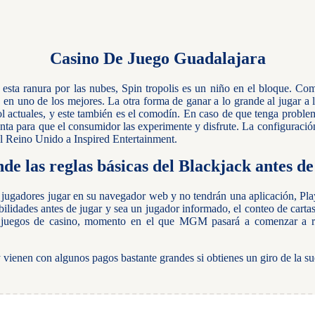
Casino De Juego Guadalajara
de esta ranura por las nubes, Spin tropolis es un niño en el bloque. 
 en uno de los mejores. La otra forma de ganar a lo grande al jugar a
tbol actuales, y este también es el comodín. En caso de que tenga proble
enta para que el consumidor las experimente y disfrute. La configuración
l Reino Unido a Inspired Entertainment.
de las reglas básicas del Blackjack antes de
los jugadores jugar en su navegador web y no tendrán una aplicación,
idades antes de jugar y sea un jugador informado, el conteo de cartas
y juegos de casino, momento en el que MGM pasará a comenzar a re
vienen con algunos pagos bastante grandes si obtienes un giro de la suer