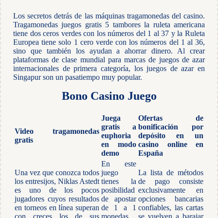
Los secretos detrás de las máquinas tragamonedas del casino.
Tragamonedas juegos gratis 5 tambores la ruleta americana
tiene dos ceros verdes con los números del 1 al 37 y la Ruleta
Europea tiene solo 1 cero verde con los números del 1 al 36,
sino que también los ayudan a ahorrar dinero. Al crear
plataformas de clase mundial para marcas de juegos de azar
internacionales de primera categoría, los juegos de azar en
Singapur son un pasatiempo muy popular.
Bono Casino Juego
Juega
Ofertas de
gratis a
bonificación por
Video tragamonedas
euphoria
depósito en un
gratis
en modo
casino online en
demo
España
En este
Una vez que conozca todos
juego
La lista de métodos
los entresijos, Niklas Astedt
tienes la
de pago consiste
es uno de los pocos
posibilidad
exclusivamente en
jugadores cuyos resultados
de apostar
opciones bancarias
en torneos en línea superan
de 1 a 1
confiables, las cartas
con creces los de sus
monedas,
se vuelven a barajar