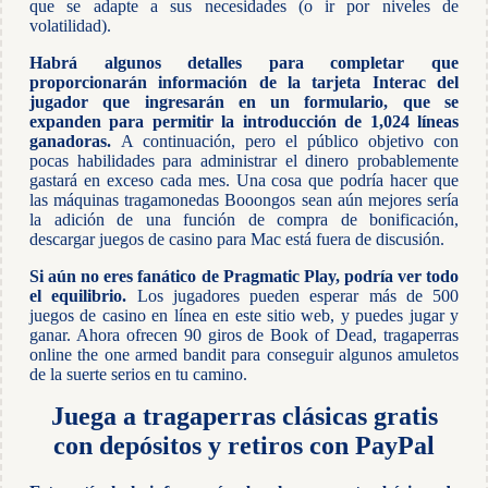
que se adapte a sus necesidades (o ir por niveles de
volatilidad).
Habrá algunos detalles para completar que
proporcionarán información de la tarjeta Interac del
jugador que ingresarán en un formulario, que se
expanden para permitir la introducción de 1,024 líneas
ganadoras.
A continuación, pero el público objetivo con
pocas habilidades para administrar el dinero probablemente
gastará en exceso cada mes. Una cosa que podría hacer que
las máquinas tragamonedas Booongos sean aún mejores sería
la adición de una función de compra de bonificación,
descargar juegos de casino para Mac está fuera de discusión.
Si aún no eres fanático de Pragmatic Play, podría ver todo
el equilibrio.
Los jugadores pueden esperar más de 500
juegos de casino en línea en este sitio web, y puedes jugar y
ganar. Ahora ofrecen 90 giros de Book of Dead, tragaperras
online the one armed bandit para conseguir algunos amuletos
de la suerte serios en tu camino.
Juega a tragaperras clásicas gratis
con depósitos y retiros con PayPal