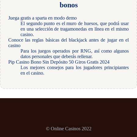
bonos
Juega gratis a sparta en modo demo
El segundo punto es el muro de huesos, que podrá usar
en una selección de tragamonedas en línea en el mismo
casino.
Conoce las reglas básicas del blackjack antes de jugar en el
casino
Para los juegos operados por RNG, así como algunos
datos personales que deberás rellenar.
Pip Casino Bono Sin Depósito 50 Giros Gratis 2024
Los mejores consejos para los jugadores principiantes
en el casino.
© Online Casinos 2022