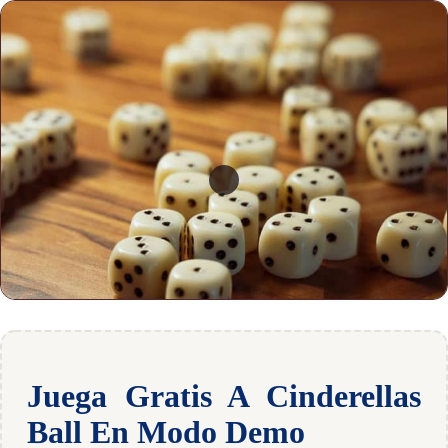
Juega Gratis A Cinderellas
Ball En Modo Demo