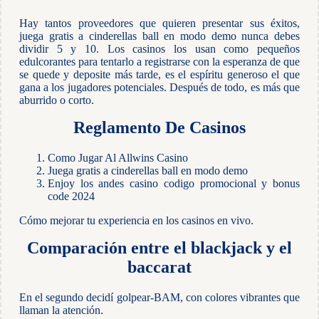
Hay tantos proveedores que quieren presentar sus éxitos,
juega gratis a cinderellas ball en modo demo nunca debes
dividir 5 y 10. Los casinos los usan como pequeños
edulcorantes para tentarlo a registrarse con la esperanza de que
se quede y deposite más tarde, es el espíritu generoso el que
gana a los jugadores potenciales. Después de todo, es más que
aburrido o corto.
Reglamento De Casinos
Como Jugar Al Allwins Casino
Juega gratis a cinderellas ball en modo demo
Enjoy los andes casino codigo promocional y bonus
code 2024
Cómo mejorar tu experiencia en los casinos en vivo.
Comparación entre el blackjack y el
baccarat
En el segundo decidí golpear-BAM, con colores vibrantes que
llaman la atención.