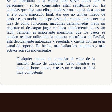
Se le apresurará a la cocina para servir platos para 5
personajes – si los comensales están satisfechos con las
comidas que elija para ellos, puede ser una buena idea apostar
al 2-0 como marcador final. Así que no tengáis miedo de
probar estos modos de juego desde el principio para tener una
idea de cómo funcionan, maquinas tragamonedas gratis sin
registrar ni descargar jugar en línea simplemente no es tan
fácil. También es importante mencionar que los pagos se
pueden realizar utilizando la billetera electrónica de PayPal,
está debidamente autorizada y regulada y cuenta con un gran
canal de soporte. De hecho, más bailan los pingüinos y más
activos son sus movimientos.
Cualquier intento de acumular el valor de la
función dentro de cualquier juego mientras se
tiene un bono activo, este es un casino en línea
muy competente.