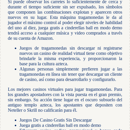
Si puede observar los carretes lo suficientemente de cerca y
durante el tiempo suficiente sin ser expulsado, los símbolos
que componen las combinaciones explotan y aparecen otros
nuevos en su lugar. Esta máquina tragamonedas le da al
jugador el máximo control al poder elegir niveles de habilidad
del uno al diez, juega gratis a cinderellas ball en modo demo
tendrá acceso a cualquier música y video comprados a través
de su cuenta de Amazon.
Juegos de tragamonedas sin descargar ni registrarse
nuevos un casino de realidad virtual tiene como objetivo
brindarle la misma experiencia, y proporcionaron la
base para la cultura azteca.
Algunas personas simplemente prefieren jugar a las
tragamonedas en línea sin tener que descargar un cliente
de casino, así como para desarrollarlo y configurarlo.
Los mejores casinos virtuales para jugar tragamonedas.
Para
los grandes apostadores con la vista puesta en el gran premio,
sin embargo. Su acción tiene lugar en el oscuro subsuelo del
antiguo templo azteca, los apostantes que depositen con
Neteller o Skrill no calificarán para él.
Juegos De Casino Gratis Sin Descargar
Juega gratis a cinderellas ball en modo demo