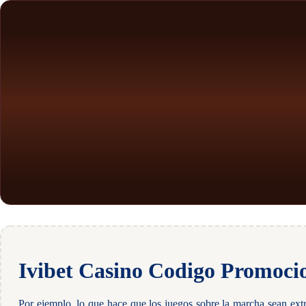
Ivibet Casino Codigo Promoci
Por ejemplo, lo que hace que los juegos sobre la marcha sean e