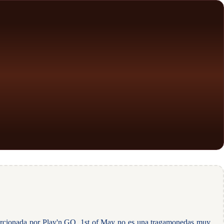
porcionada por Play'n GO, 1st of May no es una tragamonedas muy