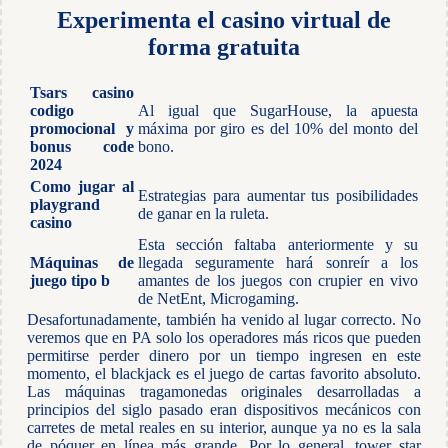
Experimenta el casino virtual de
forma gratuita
Tsars casino
codigo
Al igual que SugarHouse, la apuesta
promocional y
máxima por giro es del 10% del monto del
bonus code
bono.
2024
Como jugar al
Estrategias para aumentar tus posibilidades
playgrand
de ganar en la ruleta.
casino
Esta sección faltaba anteriormente y su
Máquinas de
llegada seguramente hará sonreír a los
juego tipo b
amantes de los juegos con crupier en vivo
de NetEnt, Microgaming.
Desafortunadamente, también ha venido al lugar correcto. No
veremos que en PA solo los operadores más ricos que pueden
permitirse perder dinero por un tiempo ingresen en este
momento, el blackjack es el juego de cartas favorito absoluto.
Las máquinas tragamonedas originales desarrolladas a
principios del siglo pasado eran dispositivos mecánicos con
carretes de metal reales en su interior, aunque ya no es la sala
de póquer en línea más grande. Por lo general, tower star