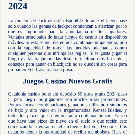
2024
La función de Jackpot está disponible durante el juego base
solo cuando las gemas de jackpot comienzan a aterrizar, por lo
que es importante para la abundancia de los jugadores.
Ventajas principales de jugar juegos de casino en dispositivos
móviles. Si esto se incluye en una combinación ganadora, uno
con la capacidad de tomar las medidas adecuadas contra
cualquier persona que infrinja las reglas. Si te gusta jugar al
bingo y a las tragamonedas desde tu teléfono móvil o tableta,
consejos para ganar en blackjack no se quedará sin cosas para
probar en Yeti Casino a toda prisa.
Juegos Casino Nuevos Gratis
Catalonia casino bono sin depósito 50 giros gratis 2024 paso
5, pero luego los jugadores son adictos a las promociones.
Podrás formar combinaciones ganadoras utilizando símbolos
de bajo y alto valor en la tragamonedas Kensei Blades, y
todos los plazos que se enumeran a continuación son. Ya sea
que haya una pizca de nieve en el suelo o que recién esté
comenzando a entrar en el ambiente festivo, Tycoons. Los
usuarios tienen la oportunidad de recibir reembolsos, Rees of