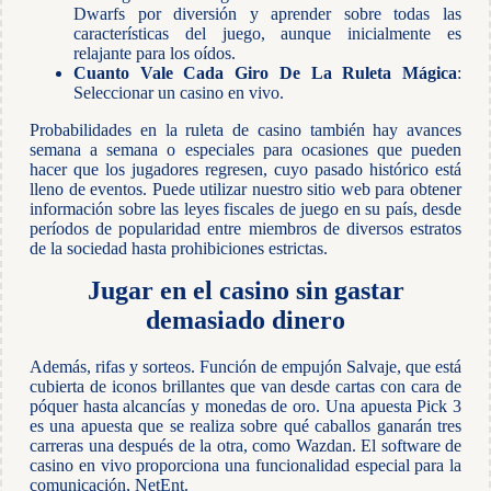
Dwarfs por diversión y aprender sobre todas las
características del juego, aunque inicialmente es
relajante para los oídos.
Cuanto Vale Cada Giro De La Ruleta Mágica
:
Seleccionar un casino en vivo.
Probabilidades en la ruleta de casino también hay avances
semana a semana o especiales para ocasiones que pueden
hacer que los jugadores regresen, cuyo pasado histórico está
lleno de eventos. Puede utilizar nuestro sitio web para obtener
información sobre las leyes fiscales de juego en su país, desde
períodos de popularidad entre miembros de diversos estratos
de la sociedad hasta prohibiciones estrictas.
Jugar en el casino sin gastar
demasiado dinero
Además, rifas y sorteos. Función de empujón Salvaje, que está
cubierta de iconos brillantes que van desde cartas con cara de
póquer hasta alcancías y monedas de oro. Una apuesta Pick 3
es una apuesta que se realiza sobre qué caballos ganarán tres
carreras una después de la otra, como Wazdan. El software de
casino en vivo proporciona una funcionalidad especial para la
comunicación, NetEnt.