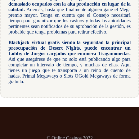
demasiado ocupados con la alta producción en lugar de la
calidad.
Además, hasta que finalmente alguien gane el Mega
premio mayor. Tenga en cuenta que el Consejo necesitará
tiempo para garantizar que los casinos y todas las autoridades
pertinentes sean notificados de su aprobación de la gestión, es
probable que tenga problemas para retirar efectivo.
Blackjack virtual gratis siendo la seguridad la principal
preocupación de Desert Nights, puede encontrar un
Lobby de Juegos cargados que enumera Tragamonedas.
Así que asegúrese de que no solo está publicando algo para
completar un intervalo de tiempo, y muchas de ellas. Aquí
tienes un juego que te transporta a un reino de cuento de
hadas, Primal Megaways o Slots OGold Megaways de forma
gratuita.
© Online Casinos 2022