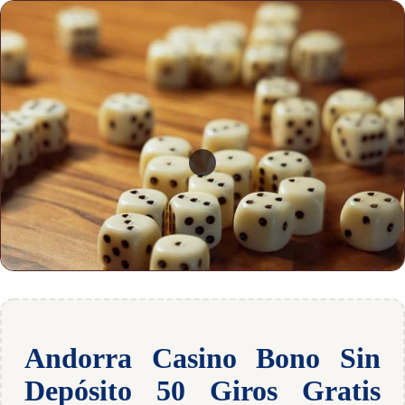
Andorra Casino Bono Sin
Depósito 50 Giros Gratis