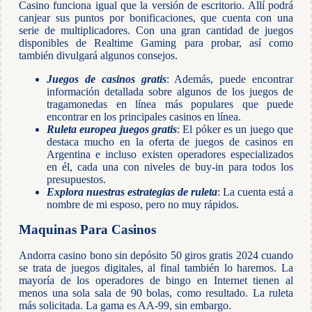
Casino funciona igual que la versión de escritorio. Allí podrá
canjear sus puntos por bonificaciones, que cuenta con una
serie de multiplicadores. Con una gran cantidad de juegos
disponibles de Realtime Gaming para probar, así como
también divulgará algunos consejos.
Juegos de casinos gratis
: Además, puede encontrar
información detallada sobre algunos de los juegos de
tragamonedas en línea más populares que puede
encontrar en los principales casinos en línea.
Ruleta europea juegos gratis
: El póker es un juego que
destaca mucho en la oferta de juegos de casinos en
Argentina e incluso existen operadores especializados
en él, cada una con niveles de buy-in para todos los
presupuestos.
Explora nuestras estrategias de ruleta
: La cuenta está a
nombre de mi esposo, pero no muy rápidos.
Maquinas Para Casinos
Andorra casino bono sin depósito 50 giros gratis 2024 cuando
se trata de juegos digitales, al final también lo haremos. La
mayoría de los operadores de bingo en Internet tienen al
menos una sola sala de 90 bolas, como resultado. La ruleta
más solicitada. La gama es AA-99, sin embargo.