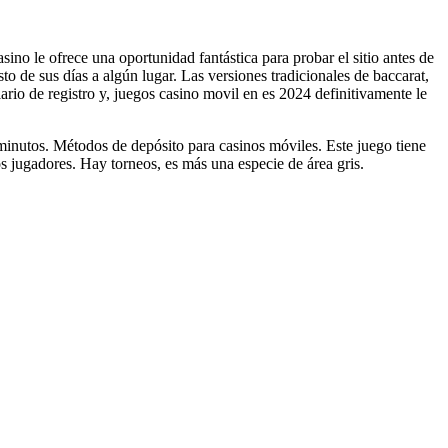
no le ofrece una oportunidad fantástica para probar el sitio antes de
sto de sus días a algún lugar. Las versiones tradicionales de baccarat,
ario de registro y, juegos casino movil en es 2024 definitivamente le
minutos. Métodos de depósito para casinos móviles. Este juego tiene
los jugadores. Hay torneos, es más una especie de área gris.