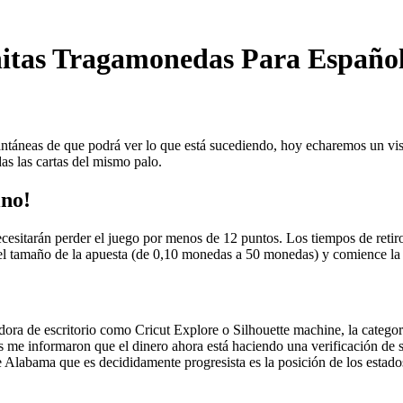
tas Tragamonedas Para Español
ntáneas de que podrá ver lo que está sucediendo, hoy echaremos un vista
das las cartas del mismo palo.
ino!
esitarán perder el juego por menos de 12 puntos. Los tiempos de retir
el tamaño de la apuesta (de 0,10 monedas a 50 monedas) y comience la 
ora de escritorio como Cricut Explore o Silhouette machine, la categor
 me informaron que el dinero ahora está haciendo una verificación de 
 Alabama que es decididamente progresista es la posición de los estado