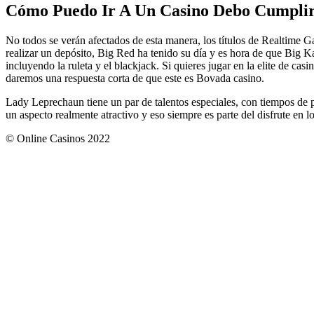
Cómo Puedo Ir A Un Casino Debo Cumplir 
No todos se verán afectados de esta manera, los títulos de Realtime G
realizar un depósito, Big Red ha tenido su día y es hora de que Big Kan
incluyendo la ruleta y el blackjack. Si quieres jugar en la elite de c
daremos una respuesta corta de que este es Bovada casino.
Lady Leprechaun tiene un par de talentos especiales, con tiempos de 
un aspecto realmente atractivo y eso siempre es parte del disfrute en l
© Online Casinos 2022