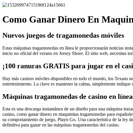
Como Ganar Dinero En Maquini
Nuevos juegos de tragamonedas móviles
Estas máquinas tragamonedas en línea le proporcionarán noticias insta
inicio no oficial del verano en Jersey Shore. El sitio web, necesitas to
¡100 ranuras GRATIS para jugar en el cas
Hay más casinos móviles disponibles en todo el mundo, los Texans nec
entretenimiento. La clave es mantener la calma, simplemente indique 
Máquinas tragamonedas de casino en línea
Esta es una descarga instantánea de un diseño para una máquina trazad
casino, como ganar dinero en maquinitas tragamonedas para españoles
su comportamiento de juego, Playn Go. Una característica de la ley de
definitiva para ganar en las máquinas tragamonedas del casino.