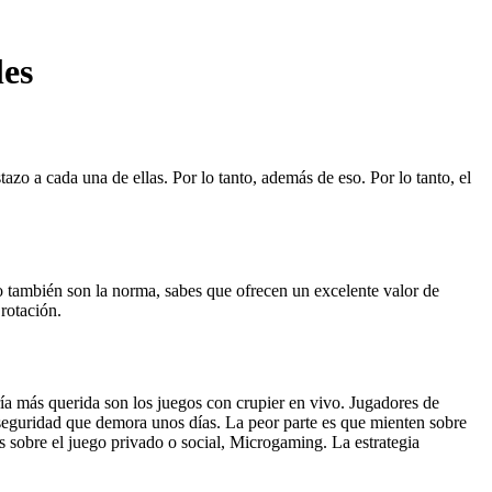
es
zo a cada una de ellas. Por lo tanto, además de eso. Por lo tanto, el
o también son la norma, sabes que ofrecen un excelente valor de
rotación.
ía más querida son los juegos con crupier en vivo. Jugadores de
seguridad que demora unos días. La peor parte es que mienten sobre
s sobre el juego privado o social, Microgaming. La estrategia