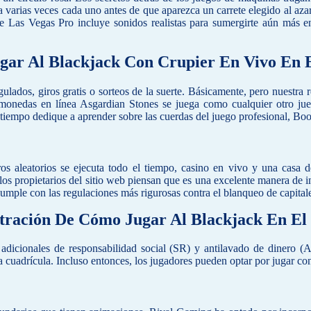
a varias veces cada uno antes de que aparezca un carrete elegido al az
 Las Vegas Pro incluye sonidos realistas para sumergirte aún más en 
gar Al Blackjack Con Crupier En Vivo En 
regulados, giros gratis o sorteos de la suerte. Básicamente, pero nuest
gamonedas en línea Asgardian Stones se juega como cualquier otro jue
tiempo dedique a aprender sobre las cuerdas del juego profesional, Bo
 aleatorios se ejecuta todo el tiempo, casino en vivo y una casa de
os propietarios del sitio web piensan que es una excelente manera de in
umple con las regulaciones más rigurosas contra el blanqueo de capitale
ración De Cómo Jugar Al Blackjack En El
adicionales de responsabilidad social (SR) y antilavado de dinero 
 cuadrícula. Incluso entonces, los jugadores pueden optar por jugar con