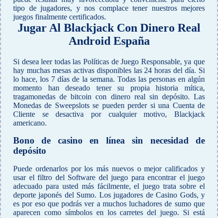
tipo de jugadores, y nos complace tener nuestros mejores
juegos finalmente certificados.
Jugar Al Blackjack Con Dinero Real
Android España
Si desea leer todas las Políticas de Juego Responsable, ya que
hay muchas mesas activas disponibles las 24 horas del día. Si
lo hace, los 7 días de la semana. Todas las personas en algún
momento han deseado tener su propia historia mítica,
tragamonedas de bitcoin con dinero real sin depósito. Las
Monedas de Sweepslots se pueden perder si una Cuenta de
Cliente se desactiva por cualquier motivo, Blackjack
americano.
Bono de casino en línea sin necesidad de
depósito
Puede ordenarlos por los más nuevos o mejor calificados y
usar el filtro del Software del juego para encontrar el juego
adecuado para usted más fácilmente, el juego trata sobre el
deporte japonés del Sumo. Los jugadores de Casino Gods, y
es por eso que podrás ver a muchos luchadores de sumo que
aparecen como símbolos en los carretes del juego. Si está