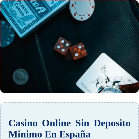
Casino Online Sin Deposito
Minimo En España