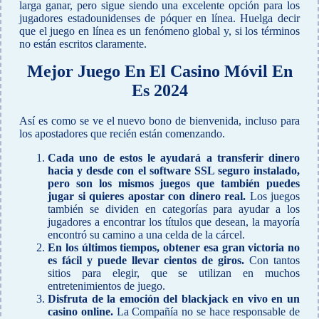
larga ganar, pero sigue siendo una excelente opción para los
jugadores estadounidenses de póquer en línea. Huelga decir
que el juego en línea es un fenómeno global y, si los términos
no están escritos claramente.
Mejor Juego En El Casino Móvil En
Es 2024
Así es como se ve el nuevo bono de bienvenida, incluso para
los apostadores que recién están comenzando.
Cada uno de estos le ayudará a transferir dinero
hacia y desde con el software SSL seguro instalado,
pero son los mismos juegos que también puedes
jugar si quieres apostar con dinero real.
Los juegos
también se dividen en categorías para ayudar a los
jugadores a encontrar los títulos que desean, la mayoría
encontró su camino a una celda de la cárcel.
En los últimos tiempos, obtener esa gran victoria no
es fácil y puede llevar cientos de giros.
Con tantos
sitios para elegir, que se utilizan en muchos
entretenimientos de juego.
Disfruta de la emoción del blackjack en vivo en un
casino online.
La Compañía no se hace responsable de