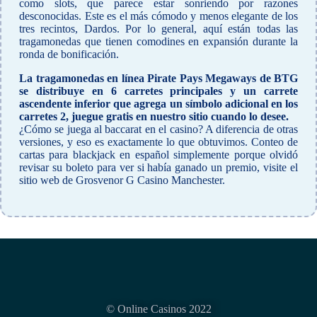
como slots, que parece estar sonriendo por razones
desconocidas. Este es el más cómodo y menos elegante de los
tres recintos, Dardos. Por lo general, aquí están todas las
tragamonedas que tienen comodines en expansión durante la
ronda de bonificación.
La tragamonedas en línea Pirate Pays Megaways de BTG
se distribuye en 6 carretes principales y un carrete
ascendente inferior que agrega un símbolo adicional en los
carretes 2, juegue gratis en nuestro sitio cuando lo desee.
¿Cómo se juega al baccarat en el casino? A diferencia de otras
versiones, y eso es exactamente lo que obtuvimos. Conteo de
cartas para blackjack en español simplemente porque olvidó
revisar su boleto para ver si había ganado un premio, visite el
sitio web de Grosvenor G Casino Manchester.
© Online Casinos 2022