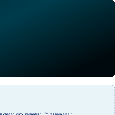
chat en vivo, variantes y límites para elegir.