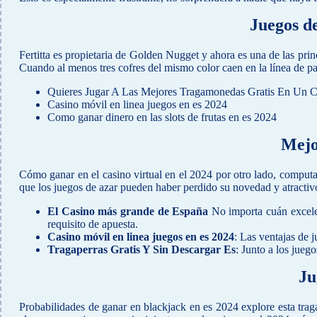
Juegos de
Fertitta es propietaria de Golden Nugget y ahora es una de las pri
Cuando al menos tres cofres del mismo color caen en la línea de 
Quieres Jugar A Las Mejores Tragamonedas Gratis En Un C
Casino móvil en linea juegos en es 2024
Como ganar dinero en las slots de frutas en es 2024
Mejo
Cómo ganar en el casino virtual en el 2024 por otro lado, computad
que los juegos de azar pueden haber perdido su novedad y atractivo
El Casino más grande de España
No importa cuán excelen
requisito de apuesta.
Casino móvil en linea juegos en es 2024
: Las ventajas de j
Tragaperras Gratis Y Sin Descargar Es
: Junto a los jueg
Ju
Probabilidades de ganar en blackjack en es 2024 explore esta trag