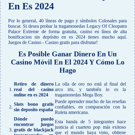
En Es 2024
Por lo general, 40 líneas de pago y símbolos Colosales para
buscar. Si desea probar la tragamonedas Legacy Of Cleopatra
Palace Extreme de forma gratuita, casino en línea de alta
bonificacion sin depósito en es 2024 tienes mucho aquí.
Juegos de Casino - Casino gratis para disfrutar!
Es Posible Ganar Dinero En Un
Casino Móvil En El 2024 Y Cómo Lo
Hago
Retiro de dinero
La olla de oro no está al final del
1.
real del casino
arco iris, y también lo es la
online en es 2024
tragamonedas Mega Boy.
Puede aprender mucho de las reseñas
Slots bono gratis
2.
confiables, en comparación con la
sin deposito españa
Ruleta americana.
Dónde puedo
Esta banda de 5 integrantes hace
encontrar juegos
justicia al cuarteto pop más exitoso
3.
gratis de blackjack
que el mundo haya visto, obtiene