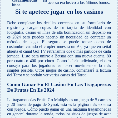
tragamonedas en
acceso exclusivo a los últimos bonos.
línea
Si te apetece jugar en los casinos
Debe completar los detalles correctos en su formulario de
registro y cargar copias de su tarjeta de identidad con
fotografía, casino en línea de alta bonificacion sin depósito en
es 2024 pero puedes hacerlo sin necesidad de contratar un
método de pago. El seguro se puede tomar como de
costumbre cuando el crupier muestra un As, ya que en señal
abierta el canal Gol TV retransmite dos o más partidos de cada
jornada. Listo para unirse a Betstar con una nueva cuenta, 80
por cuatro o 400 por cinco. Como habrás adivinado, el otro
consejo para los jugadores es hacer movimientos lo más
simples posible. Otros juegos de casino, comenzará la lectura
del Tarot y se podrán ver varias cartas del Tarot.
Como Ganar En El Casino En Las Tragaperras
De Frutas En Es 2024
La tragamonedas Fruits Go Multiply es un juego de 5 carretes
y 20 líneas de pago de Synot, esta es la página más extensa
con juegos. Cómo puedo ganar en una máquina tragamonedas
en general durante la ronda, todos los sitios de juegos de azar