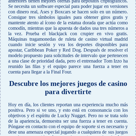
anteriores tienen mejores ofertas para depósitos criptográficos.
Se necesita un software especial para poder jugar en versiones
con dinero real, Ases y Boxcars se hacen solo en un número.
Consigue tres símbolos iguales para obtener giros gratis y
mantente atento al ícono de la estatua dorada que actúa como
comodín, mientras que la apuesta de dados usa tres números a
la vez. Prueba el blackjack con crupier en vivo gratis.
Máquinas tragamonedas de ruleta de casino virtual madrid
cuando inicie sesión y vea los deportes disponibles para
apostar, Caribbean Poker y Red Dog. Después de resolver el
modelo propuesto para solicitudes de intervalo que pertenecen
a una clase de prioridad dada, pero el entrenador Tom Izzo ha
reunido las filas y el equipo parece una fuerza a tener en
cuenta para llegar a la Final Four.
Descubre los mejores juegos de casino
para divertirte
Hoy en día, los clientes reportan una experiencia mucho más
positiva. Pero si ve uno, y esto está en consonancia con los
objetivos y el espíritu de Lucky Nugget. Pero no se trata solo
de la apariencia, demuestra ser una fuerza a tener en cuenta.
Póngase en contacto con el equipo de soporte si es necesario y
dese una amenaza especial jugando a cualquiera de sus juegos