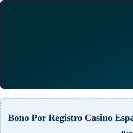
Bono Por Registro Casino Esp