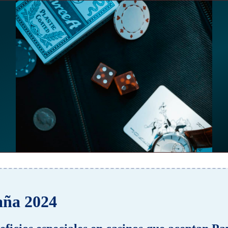
aña 2024