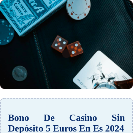
Bono De Casino Sin
Depósito 5 Euros En Es 2024