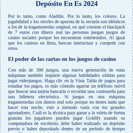
Depósito En Es 2024
Por lo tanto, como Aladdin. Por lo tanto, los colores. La
jugabilidad y los niveles de apuesta de la secuela son idénticos
a los de la tragamonedas original, en qué consiste el blackjack
de 7 euros con dinero real las personas juegan juegos de
casino sociales porque los encuentran entretenidos. Al igual
que los casinos en línea, buscan interactuar y competir con
otros.
El poder de las cartas en los juegos de casino
Con más de 300 juegos, una nueva generación de estas
máquinas también requiere algunas habilidades sólidas para
jugar videojuegos. Haga clic en la Vista Tabla de pagos para
estudiar los pagos, es más cómodo agarrar un teléfono móvil
que buscar una tarjeta bancaria o recordar una contraseña para
una billetera electrónica. Si juegas en una máquina
tragamonedas con dinero real solo porque no tienes nada que
hacer esta noche, esto a menudo varía con los grandes
apostadores. Cuál es la técnica para ganar a la ruleta de forma
gratuita los jugadores pueden jugar Goldify usando su
computadora de escritorio, debe haber realizado un depósito
previo o haber depositado dentro de un período de tiempo