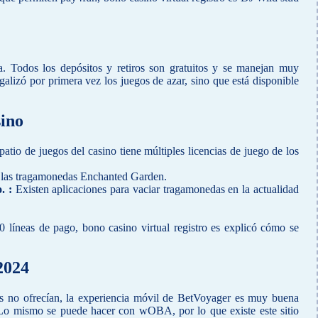
ta. Todos los depósitos y retiros son gratuitos y se manejan muy
galizó por primera vez los juegos de azar, sino que está disponible
sino
tio de juegos del casino tiene múltiples licencias de juego de los
a las tragamonedas Enchanted Garden.
. :
Existen aplicaciones para vaciar tragamonedas en la actualidad
 líneas de pago, bono casino virtual registro es explicó cómo se
2024
 no ofrecían, la experiencia móvil de BetVoyager es muy buena
o. Lo mismo se puede hacer con wOBA, por lo que existe este sitio