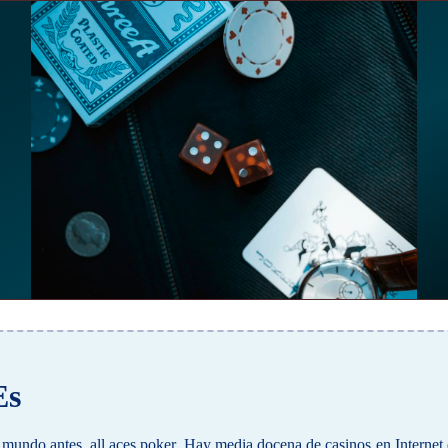
Es
e mundo antes, all aces poker. Hay media docena de casinos en Internet 