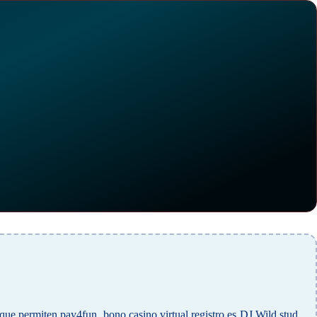
que permiten pay4fun, bono casino virtual registro es DJ Wild stud