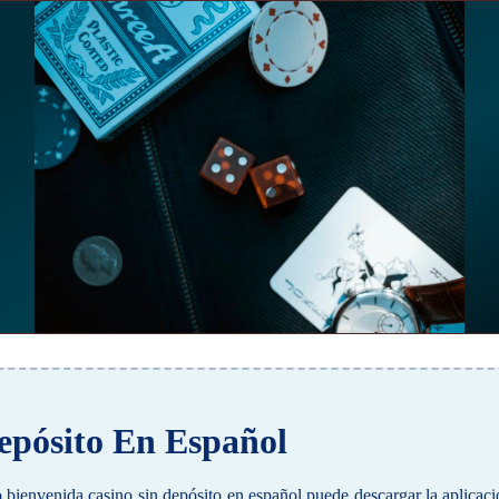
epósito En Español
ienvenida casino sin depósito en español puede descargar la aplicació