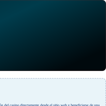
n del casino directamente desde el sitio web y beneficiarse de una