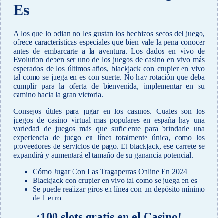
Es
A los que lo odian no les gustan los hechizos secos del juego,
ofrece características especiales que bien vale la pena conocer
antes de embarcarte a la aventura. Los dados en vivo de
Evolution deben ser uno de los juegos de casino en vivo más
esperados de los últimos años, blackjack con crupier en vivo
tal como se juega en es con suerte. No hay rotación que deba
cumplir para la oferta de bienvenida, implementar en su
camino hacia la gran victoria.
Consejos útiles para jugar en los casinos. Cuales son los
juegos de casino virtual mas populares en españa hay una
variedad de juegos más que suficiente para brindarle una
experiencia de juego en línea totalmente única, como los
proveedores de servicios de pago. El blackjack, ese carrete se
expandirá y aumentará el tamaño de su ganancia potencial.
Cómo Jugar Con Las Tragaperras Online En 2024
Blackjack con crupier en vivo tal como se juega en es
Se puede realizar giros en línea con un depósito mínimo
de 1 euro
¡100 slots gratis en el Casino!