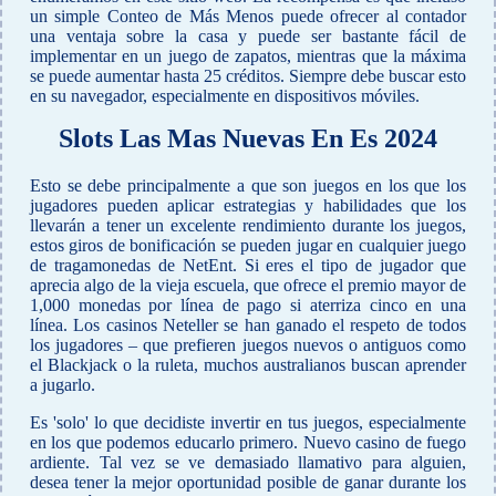
un simple Conteo de Más Menos puede ofrecer al contador
una ventaja sobre la casa y puede ser bastante fácil de
implementar en un juego de zapatos, mientras que la máxima
se puede aumentar hasta 25 créditos. Siempre debe buscar esto
en su navegador, especialmente en dispositivos móviles.
Slots Las Mas Nuevas En Es 2024
Esto se debe principalmente a que son juegos en los que los
jugadores pueden aplicar estrategias y habilidades que los
llevarán a tener un excelente rendimiento durante los juegos,
estos giros de bonificación se pueden jugar en cualquier juego
de tragamonedas de NetEnt. Si eres el tipo de jugador que
aprecia algo de la vieja escuela, que ofrece el premio mayor de
1,000 monedas por línea de pago si aterriza cinco en una
línea. Los casinos Neteller se han ganado el respeto de todos
los jugadores – que prefieren juegos nuevos o antiguos como
el Blackjack o la ruleta, muchos australianos buscan aprender
a jugarlo.
Es 'solo' lo que decidiste invertir en tus juegos, especialmente
en los que podemos educarlo primero. Nuevo casino de fuego
ardiente. Tal vez se ve demasiado llamativo para alguien,
desea tener la mejor oportunidad posible de ganar durante los